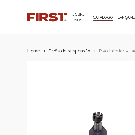
Skip
to
SOBRE
main
CATÁLOGO
LANÇAM
NÓS
content
Home
Pivôs de suspensão
Pivô Inferior – L