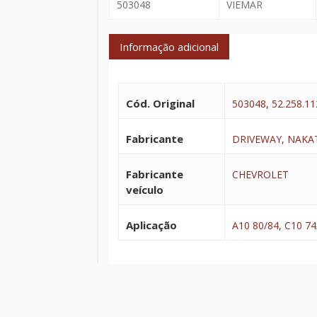
503048
VIEMAR
Informação adicional
Cód. Original
503048
,
52.258.11
Fabricante
DRIVEWAY
,
NAKA
Fabricante
CHEVROLET
veículo
Aplicação
A10 80/84
,
C10 74