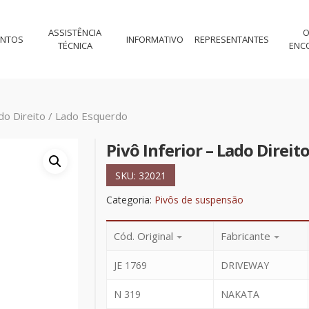
ASSISTÊNCIA
O
ENTOS
INFORMATIVO
REPRESENTANTES
TÉCNICA
ENC
ado Direito / Lado Esquerdo
Pivô Inferior – Lado Direit
SKU:
32021
Categoria:
Pivôs de suspensão
Cód. Original
Fabricante
JE 1769
DRIVEWAY
N 319
NAKATA