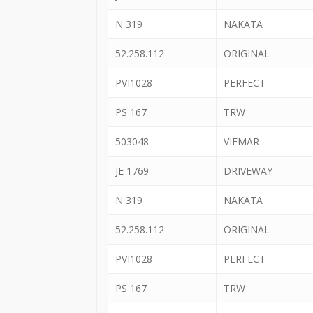
N 319
NAKATA
52.258.112
ORIGINAL
PVI1028
PERFECT
PS 167
TRW
503048
VIEMAR
JE 1769
DRIVEWAY
N 319
NAKATA
52.258.112
ORIGINAL
PVI1028
PERFECT
PS 167
TRW