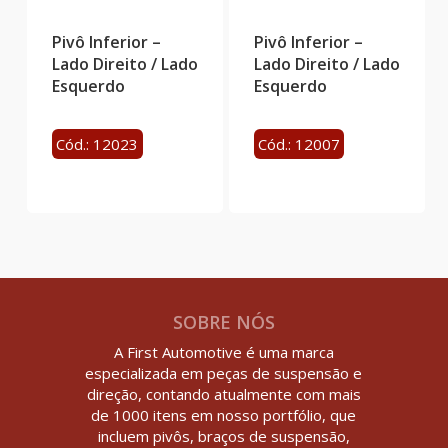
Pivô Inferior –
Pivô Inferior –
Lado Direito / Lado
Lado Direito / Lado
Esquerdo
Esquerdo
Cód.: 12023
Cód.: 12007
SOBRE NÓS
A First Automotive é uma marca
especializada em peças de suspensão e
direção, contando atualmente com mais
de 1000 itens em nosso portfólio, que
incluem pivôs, braços de suspensão,