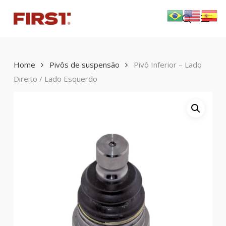
Skip
Menu
to
search
main
content
Home
Pivôs de suspensão
Pivô Inferior – Lado
Direito / Lado Esquerdo