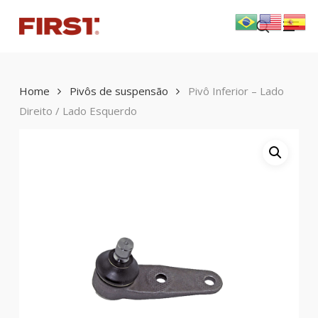
Skip
Menu
to
search
main
content
Home
Pivôs de suspensão
Pivô Inferior – Lado
Direito / Lado Esquerdo