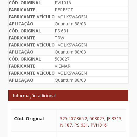
PVI1016
PERFECT
VOLKSWAGEN
Quantum 88/03
PS 631
TRW
VOLKSWAGEN
Quantum 88/03
503027
VIEMAR
VOLKSWAGEN
Quantum 88/03
Informação adicional
Cód. Original
325.407.365.2
,
503027
,
JE 3313
,
N 187
,
PS 631
,
PVI1016