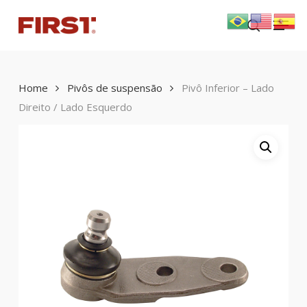
Skip
Menu
to
search
main
content
Home
Pivôs de suspensão
Pivô Inferior – Lado
Direito / Lado Esquerdo