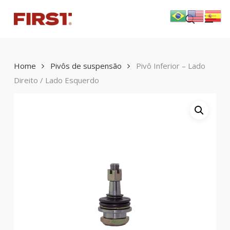
Skip
Menu
to
search
main
content
Home
Pivôs de suspensão
Pivô Inferior – Lado
Direito / Lado Esquerdo