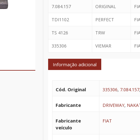
7.084.157
ORIGINAL
FI
TDI1102
PERFECT
FI
TS 4126
TRW
FI
335306
VIEMAR
FI
Informação adicional
Cód. Original
335306
,
7.084.157
Fabricante
DRIVEWAY
,
NAKA
Fabricante
FIAT
veículo