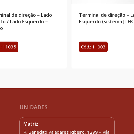
inal de direção – Lado
Terminal de direção – 
ito / Lado Esquerdo –
Esquerdo (sistema JTEK
to
.: 11035
Cód.: 11003
UNIDADES
Matriz
R. Benedito Valadares Ribeiro, 1299 – Vila