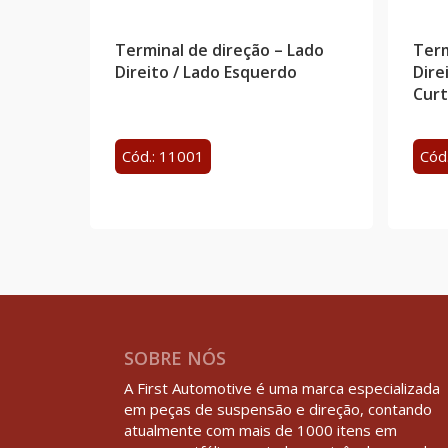
Terminal de direção – Lado
Term
Direito / Lado Esquerdo
Dire
Cur
Cód.: 11001
Cód
SOBRE NÓS
A First Automotive é uma marca especializada
em peças de suspensão e direção, contando
atualmente com mais de 1000 itens em