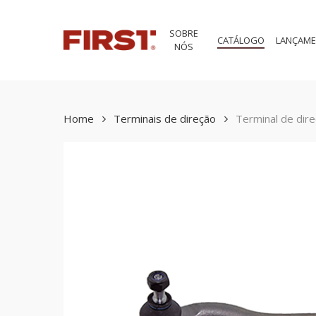
Skip
to
SOBRE
main
CATÁLOGO
LANÇAM
NÓS
content
Home
Terminais de direção
Terminal de dire