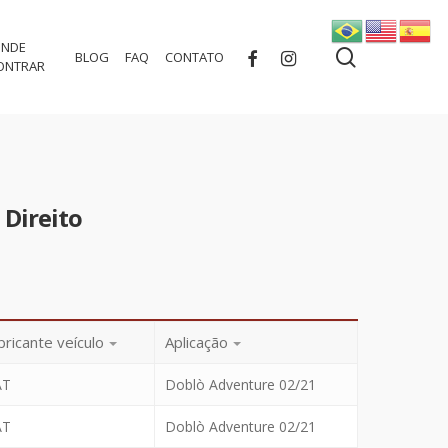
NDE
search
FACEBOOK
INSTAGRAM
BLOG
FAQ
CONTATO
ONTRAR
 Direito
bricante veículo
Aplicação
AT
Doblò Adventure 02/21
AT
Doblò Adventure 02/21