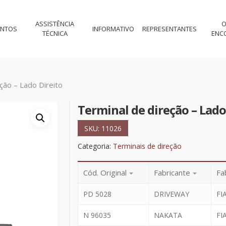
ASSISTÊNCIA
O
ENTOS
INFORMATIVO
REPRESENTANTES
TÉCNICA
ENC
ção – Lado Direito
Terminal de direção – Lado
SKU:
11026
Categoria:
Terminais de direção
Cód. Original
Fabricante
Fa
PD 5028
DRIVEWAY
FI
N 96035
NAKATA
FI