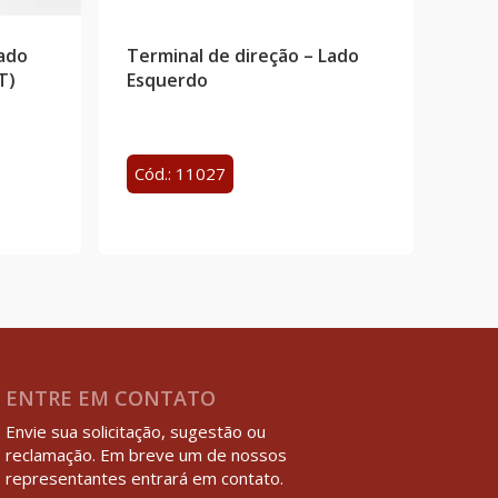
Lado
Terminal de direção – Lado
T)
Esquerdo
Cód.: 11027
ENTRE EM CONTATO
Envie sua solicitação, sugestão ou
reclamação. Em breve um de nossos
representantes entrará em contato.