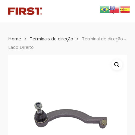
Skip
Menu
to
search
main
content
Home
Terminais de direção
Terminal de direção –
Lado Direito