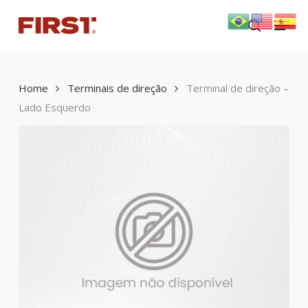
Skip
Menu
to
search
main
content
Home
Terminais de direção
Terminal de direção –
Lado Esquerdo