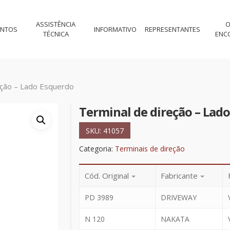
ASSISTÊNCIA
O
ENTOS
INFORMATIVO
REPRESENTANTES
TÉCNICA
ENC
eção – Lado Esquerdo
Terminal de direção – Lad
SKU:
41057
Categoria:
Terminais de direção
Cód. Original
Fabricante
PD 3989
DRIVEWAY
N 120
NAKATA