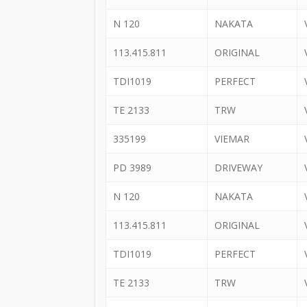
N 120
NAKATA
113.415.811
ORIGINAL
TDI1019
PERFECT
TE 2133
TRW
335199
VIEMAR
PD 3989
DRIVEWAY
N 120
NAKATA
113.415.811
ORIGINAL
TDI1019
PERFECT
TE 2133
TRW