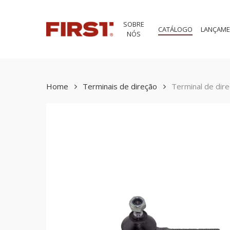
Skip
to
SOBRE
main
CATÁLOGO
LANÇAM
NÓS
content
Home
Terminais de direção
Terminal de dir