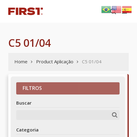
Skip
Menu
to
search
main
content
C5 01/04
Home
Product Aplicação
C5 01/04
FILTROS
Buscar
Categoria