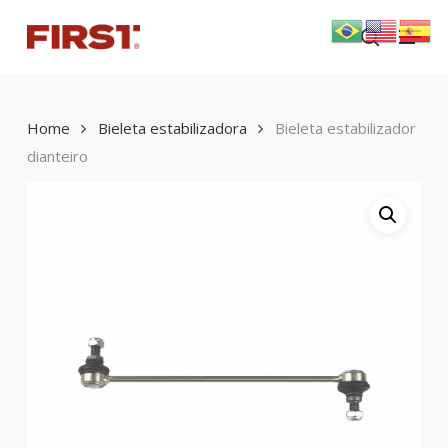
Skip
Menu
to
search
main
content
Home
Bieleta estabilizadora
Bieleta estabilizador
dianteiro