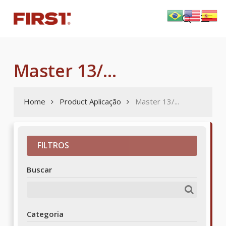
Skip
Menu
to
search
main
content
Master 13/...
Home
Product Aplicação
Master 13/...
FILTROS
Buscar
Categoria