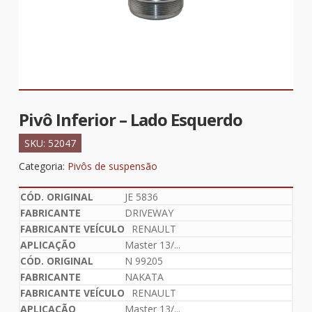
Pivô Inferior – Lado Esquerdo
SKU:
52047
Categoria:
Pivôs de suspensão
JE 5836
DRIVEWAY
RENAULT
Master 13/...
N 99205
NAKATA
RENAULT
Master 13/...