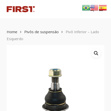
Skip
Menu
to
search
main
content
Home
Pivôs de suspensão
Pivô Inferior – Lado
Esquerdo