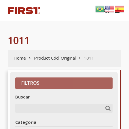
Skip
Menu
to
search
main
content
1011
Home
Product Cód. Original
1011
FILTROS
Buscar
Categoria