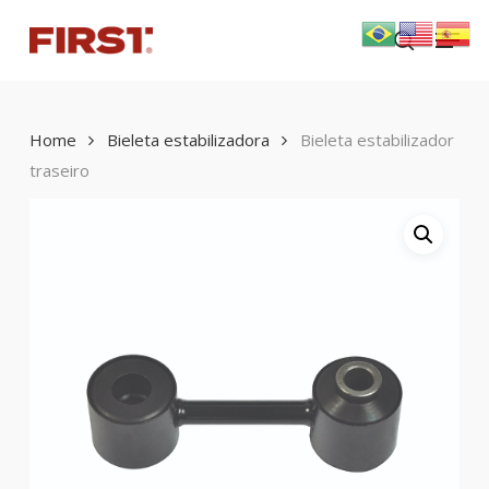
Skip
Menu
to
search
main
content
Home
Bieleta estabilizadora
Bieleta estabilizador
traseiro