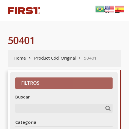
Skip
Menu
to
search
main
content
50401
Home
Product Cód. Original
50401
FILTROS
Buscar
Categoria