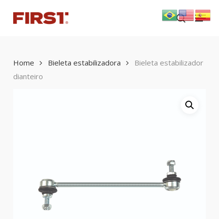
Skip
Menu
to
search
main
content
Home
Bieleta estabilizadora
Bieleta estabilizador
dianteiro