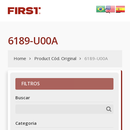
Skip
Menu
to
search
main
content
6189-U00A
Home
Product Cód. Original
6189-U00A
FILTROS
Buscar
Categoria