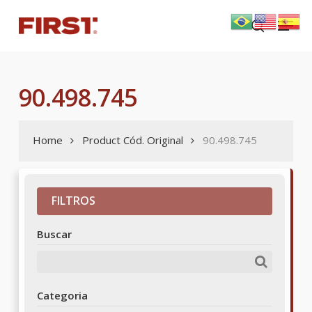
Skip
Menu
to
search
main
content
90.498.745
Home
Product Cód. Original
90.498.745
FILTROS
Buscar
Categoria