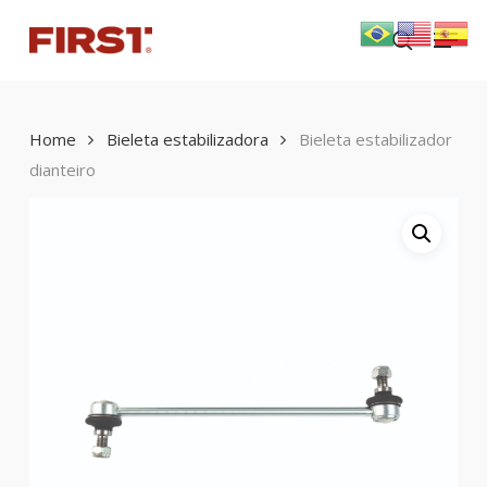
Skip
Menu
to
search
main
content
Home
Bieleta estabilizadora
Bieleta estabilizador
dianteiro