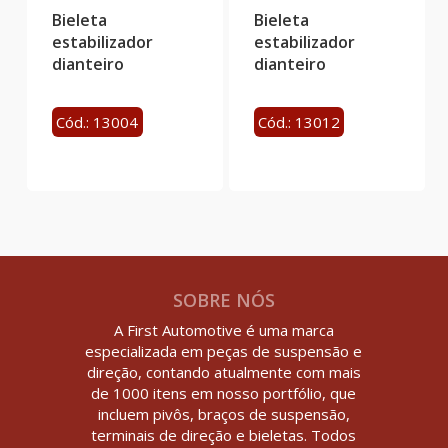
Bieleta
Bieleta
estabilizador
estabilizador
dianteiro
dianteiro
Cód.: 13004
Cód.: 13012
SOBRE NÓS
A First Automotive é uma marca
especializada em peças de suspensão e
direção, contando atualmente com mais
de 1000 itens em nosso portfólio, que
incluem pivôs, braços de suspensão,
terminais de direção e bieletas. Todos