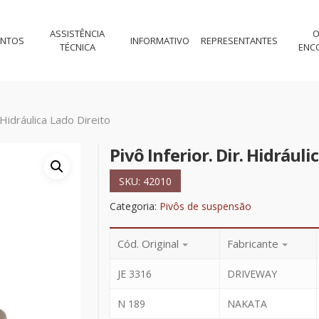
ASSISTÊNCIA
O
ENTOS
INFORMATIVO
REPRESENTANTES
TÉCNICA
ENC
. Hidráulica Lado Direito
Pivô Inferior. Dir. Hidráuli
SKU:
42010
Categoria:
Pivôs de suspensão
Cód. Original
Fabricante
JE 3316
DRIVEWAY
N 189
NAKATA