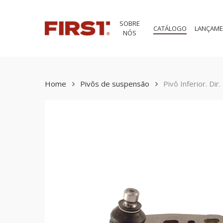
Skip
to
SOBRE
main
CATÁLOGO
LANÇAM
NÓS
content
Home
Pivôs de suspensão
Pivô Inferior. Dir