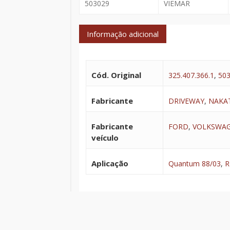
503029
VIEMAR
Informação adicional
Cód. Original
325.407.366.1
,
50
Fabricante
DRIVEWAY
,
NAKA
Fabricante
FORD
,
VOLKSWA
veículo
Aplicação
Quantum 88/03
,
R