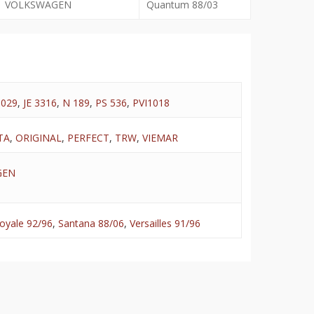
VOLKSWAGEN
Quantum 88/03
3029
,
JE 3316
,
N 189
,
PS 536
,
PVI1018
TA
,
ORIGINAL
,
PERFECT
,
TRW
,
VIEMAR
GEN
oyale 92/96
,
Santana 88/06
,
Versailles 91/96