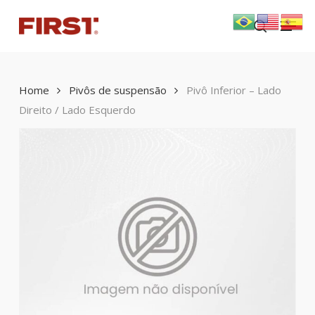
Skip
Menu
to
search
main
content
Home
Pivôs de suspensão
Pivô Inferior – Lado
Direito / Lado Esquerdo