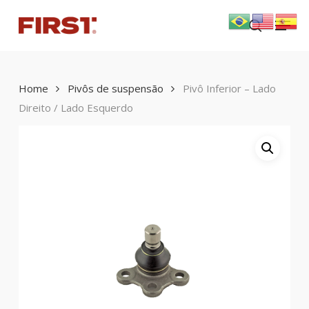
Skip
Menu
to
search
main
content
Home
Pivôs de suspensão
Pivô Inferior – Lado
Direito / Lado Esquerdo