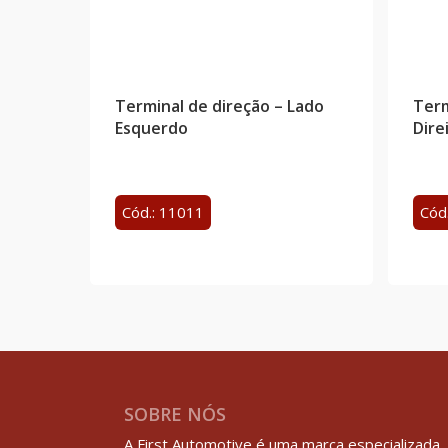
Terminal de direção – Lado
Term
Esquerdo
Dire
Cód.: 11011
Cód
SOBRE NÓS
A First Automotive é uma marca especializada