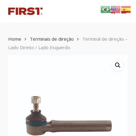
Skip
Menu
to
search
main
content
Home
Terminais de direção
Terminal de direção –
Lado Direito / Lado Esquerdo