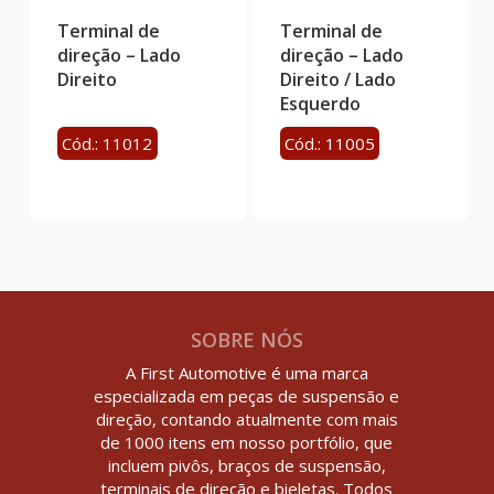
Terminal de
Terminal de
direção – Lado
direção – Lado
Direito
Direito / Lado
Esquerdo
Cód.: 11012
Cód.: 11005
SOBRE NÓS
A First Automotive é uma marca
especializada em peças de suspensão e
direção, contando atualmente com mais
de 1000 itens em nosso portfólio, que
incluem pivôs, braços de suspensão,
terminais de direção e bieletas. Todos