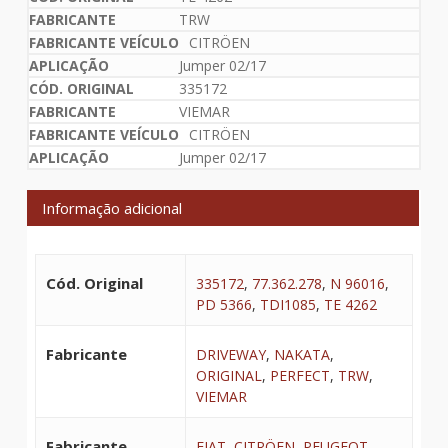
TRW
CITRÖEN
Jumper 02/17
335172
VIEMAR
CITRÖEN
Jumper 02/17
Informação adicional
Cód. Original
335172
,
77.362.278
,
N 96016
,
PD 5366
,
TDI1085
,
TE 4262
Fabricante
DRIVEWAY
,
NAKATA
,
ORIGINAL
,
PERFECT
,
TRW
,
VIEMAR
Fabricante
FIAT
,
CITRÖEN
,
PEUGEOT