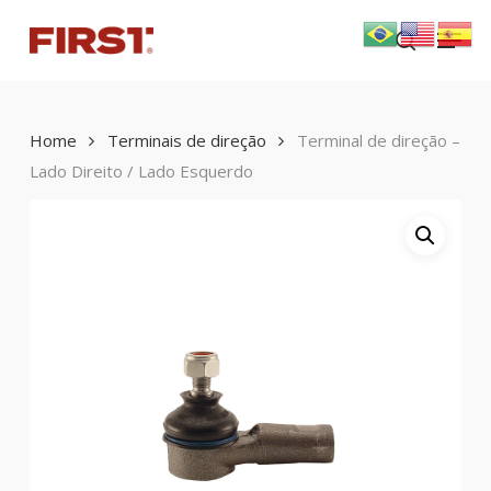
Skip
Menu
to
search
main
content
Home
Terminais de direção
Terminal de direção –
Lado Direito / Lado Esquerdo