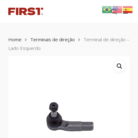
Skip
Menu
to
search
main
content
Home
Terminais de direção
Terminal de direção –
Lado Esquerdo