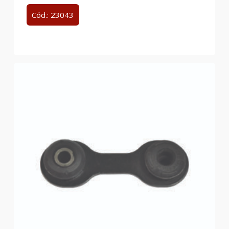
Cód.: 23043