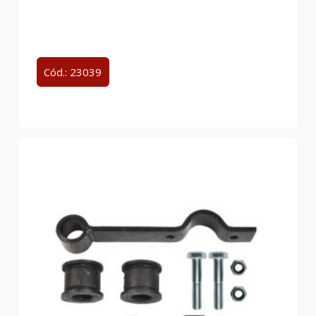
Cód.: 23039