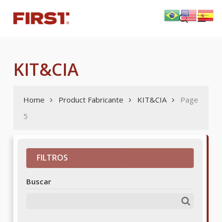
Skip
Menu
to
search
main
content
KIT&CIA
Home
Product Fabricante
KIT&CIA
Page
5
FILTROS
Buscar